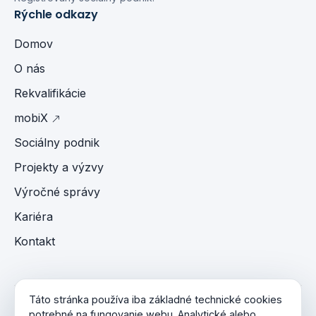
Rýchle odkazy
Domov
O nás
Rekvalifikácie
mobiX
Sociálny podnik
Projekty a výzvy
Výročné správy
Kariéra
Kontakt
Táto stránka používa iba základné technické cookies
© 2026 Paterson Group s.r.o. R.S.P. Všetky práva
potrebné na fungovanie webu. Analytické alebo