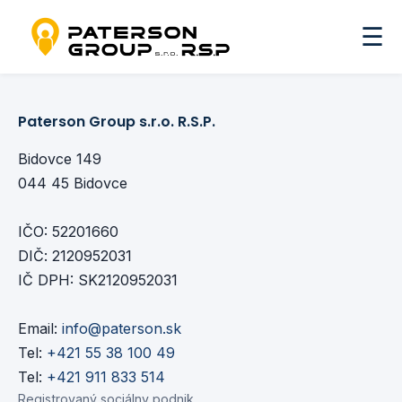
☰
Paterson Group s.r.o. R.S.P.
Bidovce 149
044 45 Bidovce
IČO: 52201660
DIČ: 2120952031
IČ DPH: SK2120952031
Email:
info@paterson.sk
Tel:
+421 55 38 100 49
Tel:
+421 911 833 514
Registrovaný sociálny podnik.