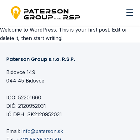
☰
Welcome to WordPress. This is your first post. Edit or
delete it, then start writing!
Paterson Group s.r.o. R.S.P.
Bidovce 149
044 45 Bidovce
IČO: 52201660
DIČ: 2120952031
IČ DPH: SK2120952031
Email:
info@paterson.sk
Tel:
+421 55 38 100 49